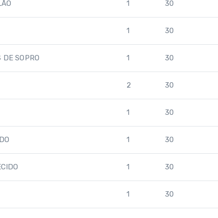
LÃO
1
30
1
30
S DE SOPRO
1
30
2
30
1
30
ADO
1
30
ECIDO
1
30
1
30