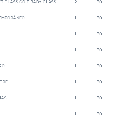
T CLÁSSICO E BABY CLASS
2
30
TEMPORÂNEO
1
30
1
30
1
30
ÃO
1
30
NTRE
1
30
NAS
1
30
1
30