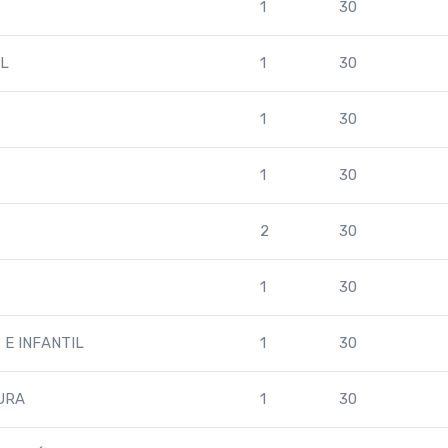
1
30
L
1
30
1
30
1
30
2
30
1
30
E INFANTIL
1
30
URA
1
30