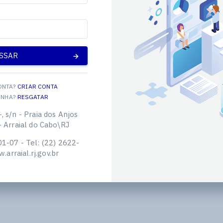
SSAR
ONTA?
CRIAR CONTA
ENHA?
RESGATAR
, s/n - Praia dos Anjos
 Arraial do Cabo\RJ
1-07 - Tel: (22) 2622-
.arraial.rj.gov.br