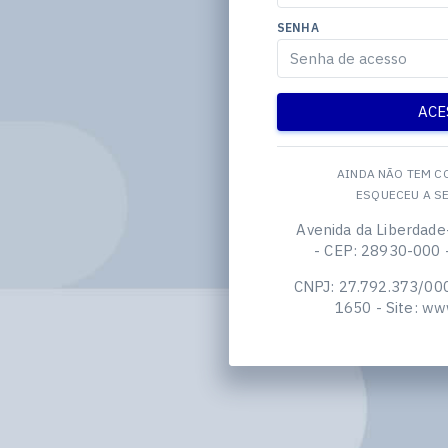
SENHA
ACE
AINDA NÃO TEM C
ESQUECEU A S
Avenida da Liberdade-
- CEP: 28930-000 -
CNPJ: 27.792.373/000
1650 - Site: www