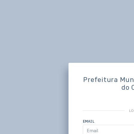
Prefeitura Muni
do 
LO
EMAIL