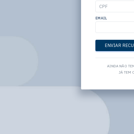
EMAIL
ENVIAR REC
AINDA NÃO TE
JÁ TEM 